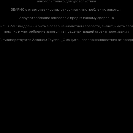
алкоголь только для удовольствия
ЗЕАРИС с ответственностью относится к употреблению алкоголя
Злоупотребление алкоголем вредит вашему здоровью
ь ЗЕАРИС, вы должны быть в совершеннолетнем возрасте, значет, иметь лега
покупку и употребление алкоголя в пределах вашей страны проживания.
 руководствуется Законом Грузии- ,,О защите несовершеннолетних от вредно