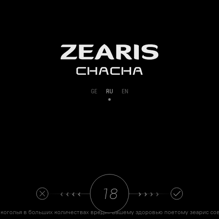
GE
RU
EN
‹ ‹ ‹ ‹
› › › ›
коголья в больших количествах вредит вашему здоровью поетому зеарис со